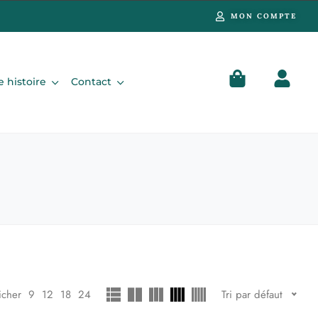
MON COMPTE
e histoire
Contact
icher
9
12
18
24
Tri par défaut