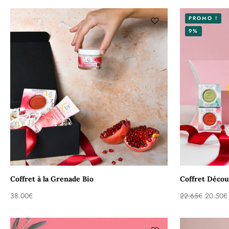
PROMO !
9%
Coffret à la Grenade Bio
Coffret Déco
38.00
€
22.65
€
20.50
€