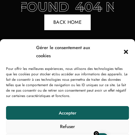
pratique à amener partout !
OT FOUND
404 NOT
4.95
€
Ajouter au pani
BACK HOME
Gérer le consentement aux
cookies
Pour offrir les meilleures expériences, nous utilisons des technologies telles
que les cookies pour stocker et/ou accéder aux informations des appareils. Le
fait de consentir à ces technologies nous permettra de traiter des données
telles que le comportement de navigation ou les ID uniques sur ce site. Le fait
de ne pas consentir ou de retirer son consentement peut avoir un effet négatif
sur certaines caractéristiques et fonctions.
Accepter
Refuser
0